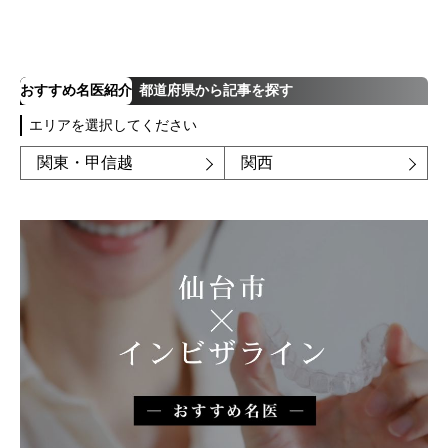
2026.06.12
期間や時間、注意点も解説
2025.12.07
注目のトピック
おすすめ名医紹介
都道府県から記事を探す
エリアを選択してください
おすすめ名医一覧
コラム
関東・甲信越
関西
マウスピース矯正
治療