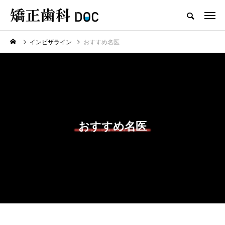
インビザライン
おすすめ名医
TOP
ワイヤー矯正
マウスピース矯正
新着記事
ワイヤー矯正
マウスピース矯正
おすすめ名医
テスト用_東京都おすすめの矯
マウスピース型矯正治療後に
正歯科の名医28人
保定は必要?リテーナーの装着