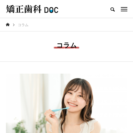
コラム
TOP
ワイヤー矯正
マウスピース矯正
コラム
新着記事
ワイヤー矯正
マウスピース矯正
テスト用_東京都おすすめの矯
マウスピース型矯正治療後に
正歯科の名医28人
保定は必要?リテーナーの装着