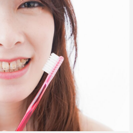
の矯正
マウスピース型矯正治療後に保
定は必要?リテーナーの装着期間
や時間、注意点も解説
2025.12.07
注目のトピック
マウスピース矯正
治療