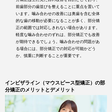
前歯部分の歯並びを整えることに重点を置いて
います。噛み合わせの改善には奥歯を含む全体
的な歯の移動が必要になることが多く、部分矯
正の範囲では対応しきれない場合があります。
軽度な噛み合わせのずれは、部分矯正でも改善
が期待できるでしょう。噛み合わせの問題があ
る場合には、部分矯正での対応が可能かどう
か、慎重に判断することが重要です。
インビザライン（マウスピース型矯正）の部
分矯正のメリットとデメリット