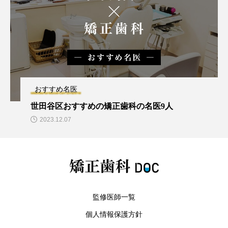
おすすめ名医
世田谷区おすすめの矯正歯科の名医9人
2023.12.07
監修医師一覧
個人情報保護方針