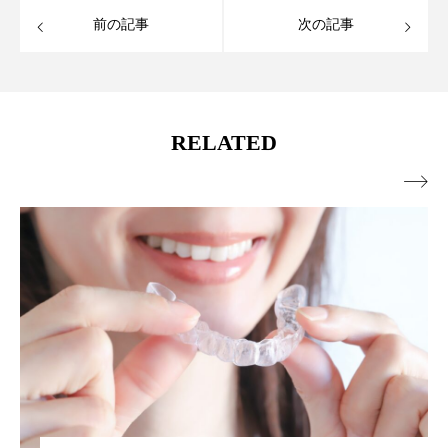
前の記事
次の記事
RELATED
