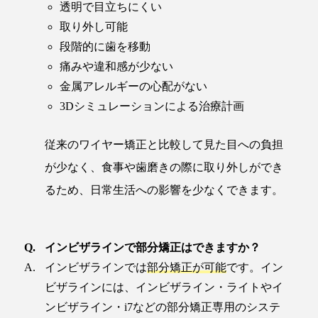
透明で目立ちにくい
取り外し可能
段階的に歯を移動
痛みや違和感が少ない
金属アレルギーの心配がない
3Dシミュレーションによる治療計画
従来のワイヤー矯正と比較して見た目への負担
が少なく、食事や歯磨きの際に取り外しができ
るため、日常生活への影響を少なくできます。
インビザラインで部分矯正はできますか？
インビザラインでは
部分矯正が可能
です。イン
ビザラインには、インビザライン・ライトやイ
ンビザライン・i7などの部分矯正専用のシステ