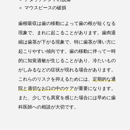
マウスピースの破損
歯根吸収は歯の移動によって歯の根が短くなる
現象で、まれに起こることがあります。歯肉退
縮は歯茎が下がる現象で、特に歯茎が薄い方に
起こりやすい傾向です。歯の移動に伴って一時
的に知覚過敏が生じることがあり、冷たいもの
がしみるなどの症状が現れる場合があります。
これらのリスクを抑えるためには、
定期的な通
院と適切なお口の中のケア
が重要になります。
また、少しでも異変を感じた場合には早めに歯
科医師への相談が大切です。