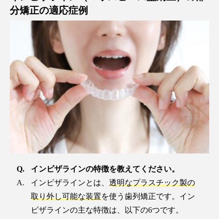
分矯正の適応症例
インビザラインの特徴を教えてください。
インビザラインとは、
透明なプラスチック製の
取り外し可能な装置
を使う歯列矯正です。イン
ビザラインの主な特徴は、以下の6つです。