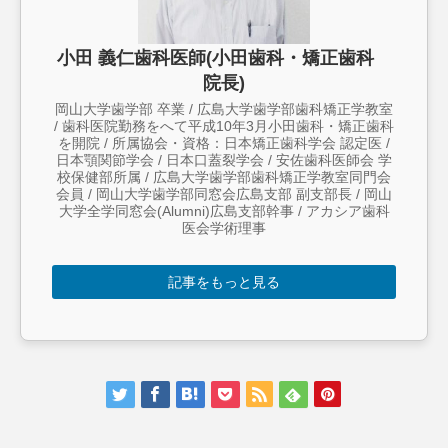
小田 義仁歯科医師(小田歯科・矯正歯科
院長)
岡山大学歯学部 卒業 / 広島大学歯学部歯科矯正学教室
/ 歯科医院勤務をへて平成10年3月小田歯科・矯正歯科
を開院 / 所属協会・資格：日本矯正歯科学会 認定医 /
日本顎関節学会 / 日本口蓋裂学会 / 安佐歯科医師会 学
校保健部所属 / 広島大学歯学部歯科矯正学教室同門会
会員 / 岡山大学歯学部同窓会広島支部 副支部長 / 岡山
大学全学同窓会(Alumni)広島支部幹事 / アカシア歯科
医会学術理事
記事をもっと見る