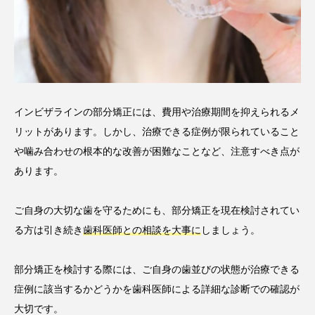
インビザラインの部分矯正には、費用や治療期間を抑えられるメ
リットがあります。しかし、治療できる症例が限られていること
や噛み合わせの根本的な改善が困難なことなど、注意すべき点が
あります。
ご自身の大切な歯を守るためにも、部分矯正を現在検討されてい
る方は引き続き
歯科医師との相談を大事に
しましょう。
部分矯正を検討する際には、ご自身の歯並びの状態が治療できる
症例に該当するかどうかを歯科医師による詳細な診断での確認が
大切です。