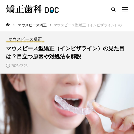
マウスピース矯正
マウスピース型矯正（インビザライン）の見た目は？目立つ原因や対処法を解説
TOP
ワイヤー矯正
マウスピース矯正
マウスピース矯正
新着記事
マウスピース型矯正（インビザライン）の見た目
は？目立つ原因や対処法を解説
ワイヤー矯正
マウスピース矯正
2025.02.28
テスト用_東京都おすすめの矯
マウスピース型矯正治療後に
正歯科の名医28人
保定は必要?リテーナーの装着