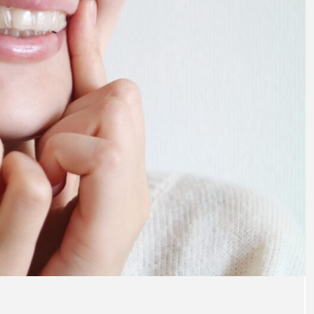
の矯正
マウスピース型矯正治療後に保
定は必要?リテーナーの装着期間
や時間、注意点も解説
2025.12.07
注目のトピック
マウスピース矯正
治療