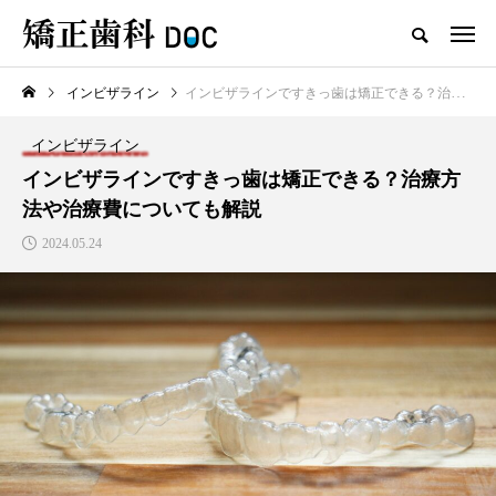
インビザライン
インビザラインですきっ歯は矯正できる？治療方法や治療費についても解説
TOP
ワイヤー矯正
マウスピース矯正
インビザライン
新着記事
インビザラインですきっ歯は矯正できる？治療方
法や治療費についても解説
ワイヤー矯正
マウスピース矯正
2024.05.24
テスト用_東京都おすすめの矯
マウスピース型矯正治療後に
正歯科の名医28人
保定は必要?リテーナーの装着