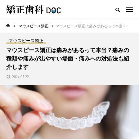
マウスピース矯正
マウスピース矯正は痛みがあるって本当？痛みの種類や痛みが出やすい場面・痛みへの対処法も紹介します
TOP
ワイヤー矯正
マウスピース矯正
マウスピース矯正
新着記事
マウスピース矯正は痛みがあるって本当？痛みの
種類や痛みが出やすい場面・痛みへの対処法も紹
ワイヤー矯正
マウスピース矯正
介します
2024.05.22
テスト用_東京都おすすめの矯
マウスピース型矯正治療後に
正歯科の名医28人
保定は必要?リテーナーの装着