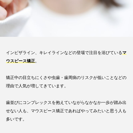
2026.06.12
期間や時間、注意点も解説
2025.12.07
注目のトピック
おすすめ名医一覧
コラム
インビザライン、キレイラインなどの登場で注目を浴びている
マ
マウスピース矯正
治療
ウスピース矯正
。
矯正中の目立ちにくさや虫歯・歯周病のリスクが低いことなどの
理由で人気が増してきています。
歯並びにコンプレックスを抱えていながらなかなか一歩が踏み出
せない人も、マウスピース矯正であればやってみたいと思う人も
多いです。