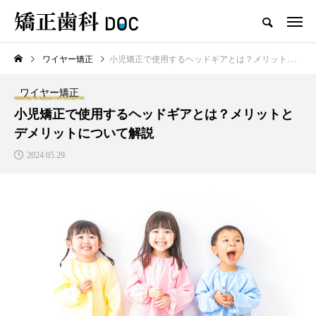
ワイヤー矯正
小児矯正で使用するヘッドギアとは？メリットとデメリットについて解説
TOP
ワイヤー矯正
マウスピース矯正
ワイヤー矯正
新着記事
小児矯正で使用するヘッドギアとは？メリットと
デメリットについて解説
ワイヤー矯正
マウスピース矯正
2024.05.29
テスト用_東京都おすすめの矯
マウスピース型矯正治療後に
正歯科の名医28人
保定は必要?リテーナーの装着