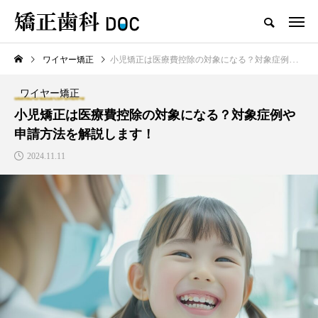
ワイヤー矯正
小児矯正は医療費控除の対象になる？対象症例や申請方法を解説します！
TOP
ワイヤー矯正
マウスピース矯正
ワイヤー矯正
新着記事
小児矯正は医療費控除の対象になる？対象症例や
申請方法を解説します！
ワイヤー矯正
マウスピース矯正
2024.11.11
テスト用_東京都おすすめの矯
マウスピース型矯正治療後に
正歯科の名医28人
保定は必要?リテーナーの装着