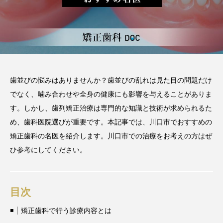
2026.06.12
期間や時間、注意点も解説
2025.12.07
注目のトピック
おすすめ名医一覧
コラム
歯並びの悩みはありませんか？
歯並びの乱れは見た目の問題だけ
でなく、噛み合わせや全身の健康にも影響を与えることがありま
マウスピース矯正
治療
す。しかし、歯列矯正治療は専門的な知識と技術が求められるた
め、歯科医院選びが重要です。
本記事では、川口市でおすすめの
矯正歯科の名医を紹介します。
川口市での治療をお考えの方はぜ
ひ参考にしてください。
目次
矯正歯科で行う診療内容とは