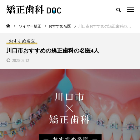
ワイヤー矯正
おすすめ名医
川口市おすすめの矯正歯科の名医4人
TOP
ワイヤー矯正
マウスピース矯正
おすすめ名医
新着記事
川口市おすすめの矯正歯科の名医4人
2026.02.12
ワイヤー矯正
マウスピース矯正
テスト用_東京都おすすめの矯
マウスピース型矯正治療後に
正歯科の名医28人
保定は必要?リテーナーの装着