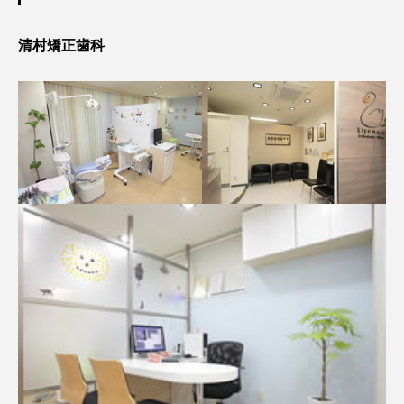
清村矯正歯科