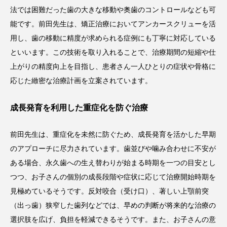
法では困難だった歯の大きな移動や奥歯のコントロールなども可
能です。前田先生は、矯正治療においてアンカースクリューを活
用し、歯の移動に精度が求められる症例にも丁寧に対応している
といいます。この技術を取り入れることで、治療期間の短縮や仕
上がりの精度向上を目指し、患者さん一人ひとりの症状や骨格に
応じた緻密な治療計画を立案されています。
成長発育を利用した重症化を防ぐ治療
前田先生は、重症化を未然に防ぐため、成長発育を活かした早期
のアプローチに尽力されています。歯並びや噛み合わせに不安が
ある場合、永久歯への生え替わりが始まる時期を一つの目安とし
つつ、お子さんの個別の成長段階や症状に応じて治療開始時期を
見極めているそうです。反対咬合（受け口）、著しい上顎前突
（出っ歯）狭窄した歯列などでは、早めの判断が将来的な治療の
選択肢を広げ、負担を軽減できるそうです。また、お子さんの意