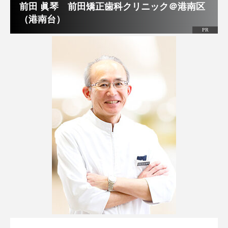
前田 眞琴 前田矯正歯科クリニック＠港南区
（港南台）