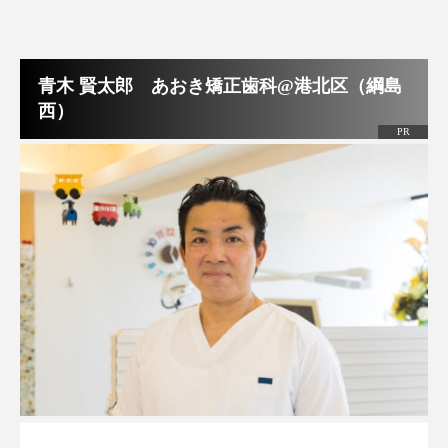
青木 賢太郎 あおき矯正歯科@港北区（綱島
西）