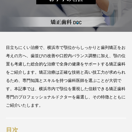
2026.06.12
期間や時間、注意点も解説
2025.12.07
注目のトピック
おすすめ名医一覧
コラム
目立ちにくい治療で、横浜市で顎位からしっかりと歯列矯正をお
考えの方へ、歯並びの改善や口腔内バランス調整に加え、顎の位
マウスピース矯正
治療
置も考慮した総合的な治療で全身の健康をサポートする矯正歯科
をご紹介します。矯正治療は正確な技術と高い技工力が求められ
るため、専門知識とスキルを持つ歯科医師を選ぶことが大切で
す。本記事では、横浜市内で顎位を重視した信頼できる矯正歯科
専門のプロフェッショナルドクターを厳選し、その特徴とともに
ご紹介いたします。
目次