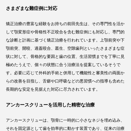
さまざまな難症例に対応
矯正治療の豊富な経験をお持ちの前田先生は、その専門性を活か
して顎変形症や骨格性不正咬合を含む難症例にも対応し、専門的
な診断と計画に基づく矯正治療を行われています。上顎前突や下
顎前突、開咬、過蓋咬合、叢生、空隙歯列といったさまざまな症
状に対して、骨格的な要因と歯の位置、生活習慣までを丁寧に見
極めたうえで、個々の状態に合う治療法を提案しているそうで
す。必要に応じて外科的手術と併用して機能性と審美性の両面か
らの改善を目指し、舌癖や口呼吸などの悪習慣への指導も含めた
長期的な安定を見据えた対応に尽力されています。
アンカースクリューを活用した精密な治療
アンカースクリューは、顎骨に一時的に小さなネジを埋め込み、
それを固定源として歯を効率的に動かす装置であり、従来の治療