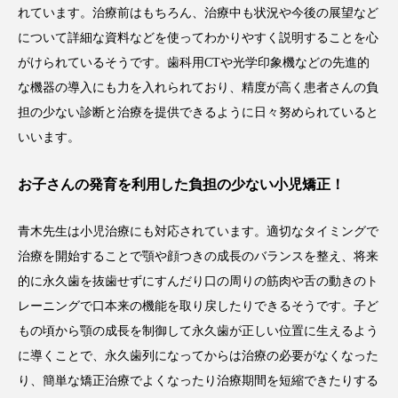
れています。治療前はもちろん、治療中も状況や今後の展望など
について詳細な資料などを使ってわかりやすく説明することを心
がけられているそうです。歯科用CTや光学印象機などの先進的
な機器の導入にも力を入れられており、精度が高く患者さんの負
担の少ない診断と治療を提供できるように日々努められていると
いいます。
お子さんの発育を利用した負担の少ない小児矯正！
青木先生は小児治療にも対応されています。適切なタイミングで
治療を開始することで顎や顔つきの成長のバランスを整え、将来
的に永久歯を抜歯せずにすんだり口の周りの筋肉や舌の動きのト
レーニングで口本来の機能を取り戻したりできるそうです。子ど
もの頃から顎の成長を制御して永久歯が正しい位置に生えるよう
に導くことで、永久歯列になってからは治療の必要がなくなった
り、簡単な矯正治療でよくなったり治療期間を短縮できたりする