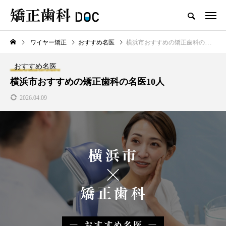
ワイヤー矯正
おすすめ名医
横浜市おすすめの矯正歯科の名医10人
TOP
ワイヤー矯正
マウスピース矯正
おすすめ名医
新着記事
横浜市おすすめの矯正歯科の名医10人
2026.04.09
ワイヤー矯正
マウスピース矯正
テスト用_東京都おすすめの矯
マウスピース型矯正治療後に
正歯科の名医28人
保定は必要?リテーナーの装着