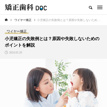
ワイヤー矯正
小児矯正の失敗例とは？原因や失敗しないためのポイントを解説
TOP
ワイヤー矯正
マウスピース矯正
ワイヤー矯正
新着記事
小児矯正の失敗例とは？原因や失敗しないための
ポイントを解説
ワイヤー矯正
マウスピース矯正
2024.05.29
テスト用_東京都おすすめの矯
マウスピース型矯正治療後に
正歯科の名医28人
保定は必要?リテーナーの装着