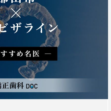
の矯正
マウスピース型矯正治療後に保
定は必要?リテーナーの装着期間
や時間、注意点も解説
2025.12.07
注目のトピック
マウスピース矯正
治療