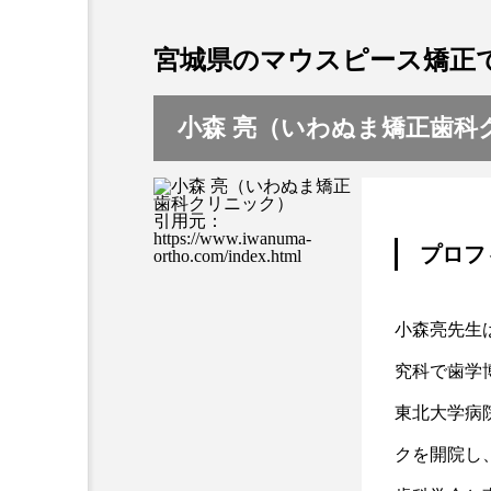
宮城県のマウスピース矯正
小森 亮（いわぬま矯正歯科
引用元：
https://www.iwanuma-
プロフ
ortho.com/index.html
小森亮先生
究科で歯学
東北大学病
クを開院し