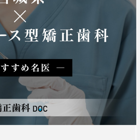
の矯正
マウスピース型矯正治療後に保
定は必要?リテーナーの装着期間
や時間、注意点も解説
2025.12.07
注目のトピック
マウスピース矯正
治療