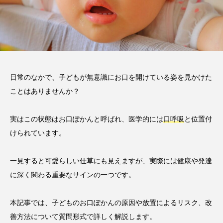
2026.06.12
期間や時間、注意点も解説
2025.12.07
注目のトピック
おすすめ名医一覧
コラム
日常のなかで、子どもが無意識にお口を開けている姿を見かけた
ことはありませんか？
マウスピース矯正
治療
実はこの状態はお口ぽかんと呼ばれ、医学的には
口呼吸
と位置付
けられています。
一見すると可愛らしい仕草にも見えますが、実際には健康や発達
に深く関わる重要なサインの一つです。
本記事では、子どものお口ぽかんの原因や放置によるリスク、改
善方法について質問形式で詳しく解説します。