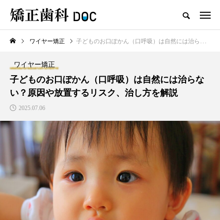
ワイヤー矯正
子どものお口ぽかん（口呼吸）は自然には治らない？原因や放置するリスク、治し方を解説
TOP
ワイヤー矯正
マウスピース矯正
ワイヤー矯正
新着記事
子どものお口ぽかん（口呼吸）は自然には治らな
い？原因や放置するリスク、治し方を解説
ワイヤー矯正
マウスピース矯正
2025.07.06
テスト用_東京都おすすめの矯
マウスピース型矯正治療後に
正歯科の名医28人
保定は必要?リテーナーの装着