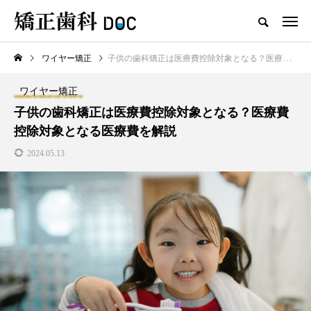
ワイヤー矯正
子供の歯科矯正は医療費控除対象となる？医療費控除対象となる医療費を解説
TOP
ワイヤー矯正
マウスピース矯正
ワイヤー矯正
新着記事
子供の歯科矯正は医療費控除対象となる？医療費
控除対象となる医療費を解説
ワイヤー矯正
マウスピース矯正
2024.05.13
テスト用_東京都おすすめの矯
マウスピース型矯正治療後に
正歯科の名医28人
保定は必要?リテーナーの装着