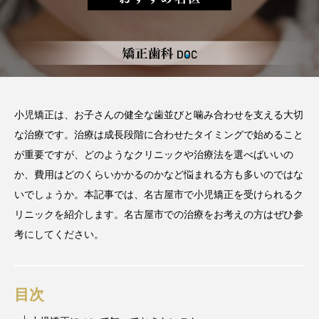
2026.06.12
期間や時間、注意点も解説
2025.12.07
注目のトピック
おすすめ名医一覧
コラム
小児矯正は、お子さんの健全な歯並びと噛み合わせを支える大切
な治療です。治療は成長段階に合わせたタイミングで始めること
マウスピース矯正
治療
が重要ですが、どのようなクリニックや治療法を選べばいいの
か、費用はどのくらいかかるのかなど悩まれる方も多いのではな
いでしょうか。本記事では、名古屋市で小児矯正を受けられるク
リニックを紹介します。名古屋市での治療をお考えの方はぜひ参
考にしてください。
目次