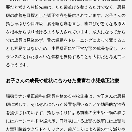
要だと考える村松先生は、ただ歯並びを整えるだけでなく、悪習
癖の改善を目標とした矯正治療を提供されています。お子さんの
指しゃぶりや口呼吸、唇を噛む癖を直し、歯並びが悪くなる原因
を根本から取り除けるよう尽力されています。成人になってから
では成長は見込めず、舌の運動をトレーニングによって変えるこ
とも容易ではないため、小児矯正にて正常な顎の成長を促し、バ
ランスのとれたきれいな骨格を獲得することが大切だと考えてい
るそうです。
お子さんの成長や症状に合わせた豊富な小児矯正治療
瑞穂ラナン矯正歯科の院長を務める村松先生は、お子さんの悪習
癖に対して、それぞれに合った装置を用いることで効果的な治療
を提供されています。指しゃぶりによる前歯の突出や上顎の狭さ
にはムーシールドや拡大床、口呼吸による上顎の狭窄には上顎前
方牽引装置やクワドヘリックス、歯ぎしりによる歯のすり減りや