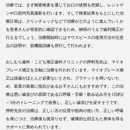
治療では、まず精密検査を通じてお口の状態を把握し、レントゲ
ンや口腔内写真撮影を行います。そして検査結果をもとにした治
療計画は、クリンチェックなどで治療がどのように進んでいくか
を患者さんが視覚的に確認できるため、納得のうえで歯列矯正が
行えるでしょう。治療開始時にはマウスピースの使用方法や注意
点の説明や、筋機能訓練も併行して行われます。
おしむら歯科・こども矯正歯科クリニックの押村先生は、マイオ
ブレース矯正を主軸に治療を行われています。マイオブレース矯
正は抜歯がほとんど必要ないとされ、ブラケットを用いないた
め、装置の装着に抵抗があるお子さんにもおすすめです。この治
療は悪い歯並びの原因である口呼吸・舌癖・飲み込み方を1日約2
～3分のトレーニングで改善し、正しい歯並びを促すそうです。
押村先生の治療は、正しい舌の位置や筋肉の使い方、正しい呼吸
を身につけ、治療後も後戻りせず、健康的な顔立ちと身体を得る
サポートに努められています。