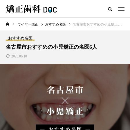
ワイヤー矯正
おすすめ名医
名古屋市おすすめの小児矯正の名医6人
TOP
ワイヤー矯正
マウスピース矯正
おすすめ名医
新着記事
名古屋市おすすめの小児矯正の名医6人
2025.06.10
ワイヤー矯正
マウスピース矯正
テスト用_東京都おすすめの矯
マウスピース型矯正治療後に
正歯科の名医28人
保定は必要?リテーナーの装着