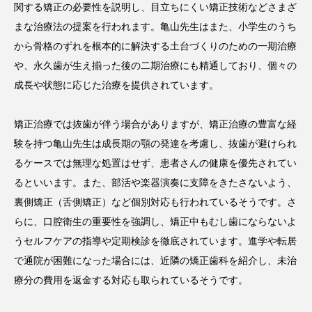
関する矯正の必要性を説明し、目立ちにくい矯正技術などさまざ
まな治療法の提案を行われます。亀山先生はまた、小学生のうち
から骨格のずれを根本的に解決する土台づくりのための一期治療
や、永久歯が生え揃った後の二期治療にも精通しており、個々の
成長や状態に応じた治療を提供されています。
矯正治療では抜歯が伴う場合がありますが、矯正治療の豊富な経
験を持つ亀山先生は成長期の顎の発達を考慮し、抜歯が避けられ
るケースでは無理な処置はせず、患者さんの健康を優先されてい
るといいます。また、部活や楽器演奏に支障をきたさないよう、
裏側矯正（舌側矯正）など個別対応も行われているそうです。さ
らに、口腔衛生の重要性を強調し、矯正中もむし歯にならないよ
うセルフケアの指導や定期検診を徹底されています。進学や転居
で通院が困難になった場合には、近隣の矯正歯科を紹介し、未治
療分の費用を返金する対応も取られているそうです。