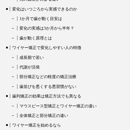
変化はいつごろから実感できるのか
1か月で歯が動く目安は
変化の実感は3か月から半年？
歯が動く原理とは
ワイヤー矯正で変化しやすい人の特徴
成長期で若い
代謝が活発
部分矯正などの軽度の矯正治療
歯並びを悪くする悪習慣がない
歯列矯正の効果は矯正方法でも異なる
マウスピース型矯正とワイヤー矯正の違い
全体矯正と部分矯正の違い
ワイヤー矯正を始めるなら