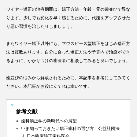
ワイヤー矯正の治療期間は、矯正方法・年齢・元の歯並びで異な
ります。少しでも変化を早く感じるために、代謝をアップさせた
り悪い習慣を治したりしましょう。
またワイヤー矯正以外にも、マウスピース型矯正をはじめ矯正方
法は複数あります。自分に合った矯正方法や予算内で治療ができ
るように、かかりつけの歯医者に相談してみると良いでしょう。
歯並びの悩みから解放されるために、本記事を参考にしてみてく
ださい。本記事がお役に立てれば幸いです。
参考文献
歯科矯正学の新時代への展望
いま知っておきたい矯正歯科の選び方｜公益社団法
人 日本臨床矯正歯科医会