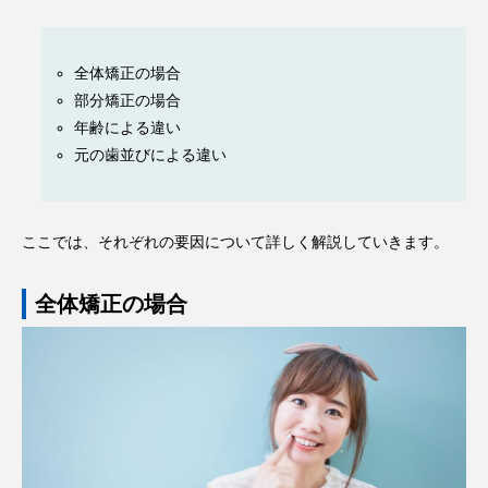
全体矯正の場合
部分矯正の場合
年齢による違い
元の歯並びによる違い
ここでは、それぞれの要因について詳しく解説していきます。
全体矯正の場合