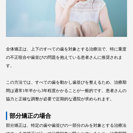
全体矯正は、上下のすべての歯を対象とする治療法で、特に重度
の不正咬合や歯並びの問題を抱えている患者さんに推奨されま
す。
この方法では、すべての歯を動かし歯並びを整えるため、治療期
間は通常1年半から3年程度かかることが一般的です。患者さんの
協力と正確な調整が必要で定期的な通院が求められます。
部分矯正の場合
部分矯正は、特定の歯や歯並びの一部分のみを対象とする治療法