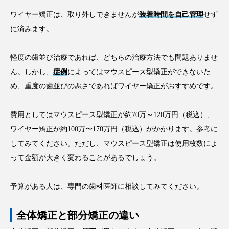
ワイヤー矯正は、取り外しできませんが
装着時間を自己管理
せず
に済みます。
軽度の歯並び治療であれば、どちらの治療方法でも問題ありませ
ん。しかし、
症例
によってはマウスピース型矯正ができないた
め、重度の歯並びの悪さであればワイヤー矯正がおすすめです。
費用としてはマウスピース型矯正が約70万～120万円（税込）、
ワイヤー矯正が約100万〜170万円（税込）がかかります。参考に
してみてください。ただし、マウスピース型矯正は使用枚数によ
って金額が大きく変わることがあるでしょう。
予算がある人は、専門の歯科医師に相談してみてください。
全体矯正と部分矯正の違い