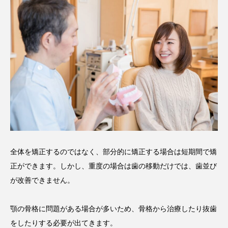
全体を矯正するのではなく、部分的に矯正する場合は短期間で矯
正ができます。しかし、重度の場合は歯の移動だけでは、歯並び
が改善できません。
顎の骨格に問題がある場合が多いため、骨格から治療したり抜歯
をしたりする必要が出てきます。