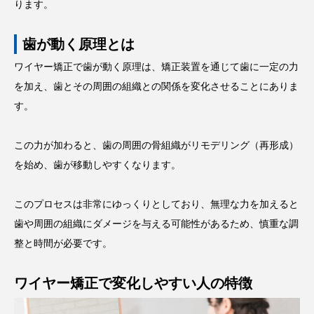
ります。
歯が動く原理とは
ワイヤー矯正で歯が動く原理は、矯正装置を通じて歯に一定の力
を加え、歯とその周囲の組織との関係を変化させることにありま
す。
この力が加わると、歯の周囲の骨組織がリモデリング（再形成）
を始め、歯が移動しやすくなります。
このプロセスは非常にゆっくりとしており、無理な力を加えると
歯や周囲の組織にダメージを与える可能性があるため、慎重な調
整と時間が必要です。
ワイヤー矯正で変化しやすい人の特徴