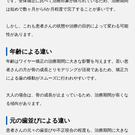
です。全体矯正に比べて治療対象が限られているため、治療期間
は短めで数ヶ月から6か月程度で完了することが多いです。
しかし、これも患者さんの状態や治療の目的によって変わる可能
性があります。
年齢による違い
年齢はワイヤー矯正の治療期間に大きな影響を与えます。若い患
者さんの方が骨の成長とリモデリングが活発であるため、矯正力
による歯の移動がスムーズに行われやすいです。
大人の場合は、骨の成長が止まっているため、治療期間が長くな
る傾向があります。
元の歯並びによる違い
患者さんの元々の歯並びや不正咬合の程度も、治療期間に大きな