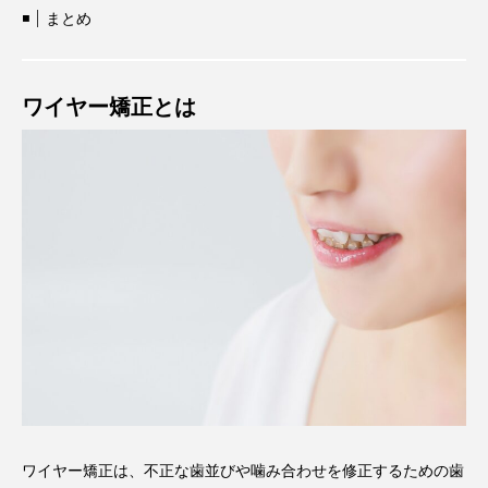
まとめ
ワイヤー矯正とは
ワイヤー矯正は、不正な歯並びや噛み合わせを修正するための歯