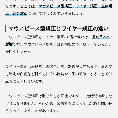
ります。ここでは、
マウスピース型矯正・ワイヤー矯正・全体矯
正・部分矯正
について詳しくみていきましょう。
マウスピース型矯正とワイヤー矯正の違い
マウスピース型矯正とワイヤー矯正の1番の違いは、
見た目への
影響
です。マウスピース型矯正は透明なので、矯正していること
が目立ちません。
ワイヤー矯正は表側矯正の場合、矯正器具が目立ちます。最近で
は透明や白色など目立ちにくい器具や、歯の裏側にすることで目
立ちにくくしています。
マウスピース型矯正は取り外しが可能ですが、一定時間装着しな
ければなりません。そのため、装着時間によっては治療期間が長
くなってしまうことがあります。