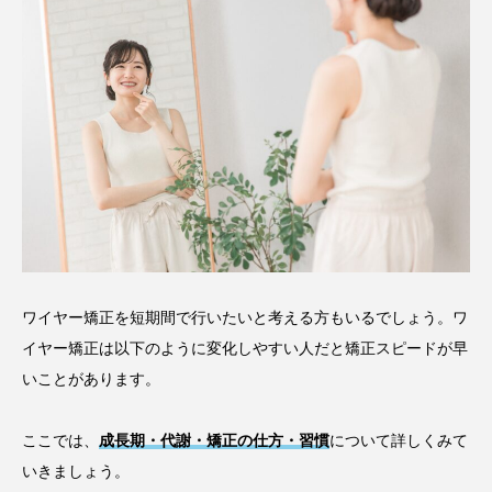
ワイヤー矯正を短期間で行いたいと考える方もいるでしょう。ワ
イヤー矯正は以下のように変化しやすい人だと矯正スピードが早
いことがあります。
ここでは、
成長期・代謝・矯正の仕方・習慣
について詳しくみて
いきましょう。