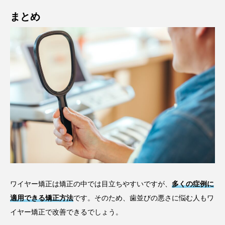
まとめ
ワイヤー矯正は矯正の中では目立ちやすいですが、
多くの症例に
適用できる矯正方法
です。そのため、歯並びの悪さに悩む人もワ
イヤー矯正で改善できるでしょう。