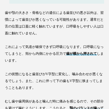
歯や顎の大きさ・骨格などの遺伝による歯並びの悪さ以外は、習
慣によって歯並びが悪くなっている可能性があります。通常だと
舌の位置は口蓋に軽く触れていますが、口呼吸をしやすい人は口
蓋に触れていません。
これによって気道が確保できず口呼吸になります。口呼吸になっ
てしまうと、頬から内側にかかる圧力で
歯が横から押されて
しま
います。
この状態になると歯並びがV字型に変化し、噛み合わせが悪くな
るでしょう。また、これに伴って下の歯もV字型に狭まってしま
うこともあります。
むし歯や歯周病があると噛んだ時に痛みを感じるので、その部分
を避けて噛むようにします。こうなると、
顎のバランスが偏って