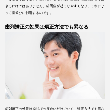
きるわけではありません。歯周病が起こりやすくなり、これによ
って歯並びに影響するのです。
歯列矯正の効果は矯正方法でも異なる
歯列矯正の効果は歯並びの度合いだけでなく、矯正方法でも異な