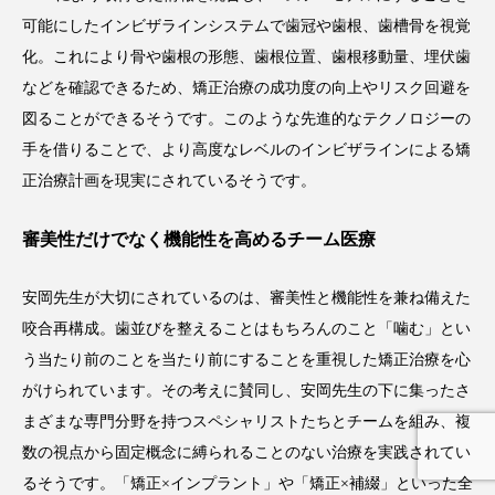
可能にしたインビザラインシステムで歯冠や歯根、歯槽骨を視覚
化。これにより骨や歯根の形態、歯根位置、歯根移動量、埋伏歯
などを確認できるため、矯正治療の成功度の向上やリスク回避を
図ることができるそうです。このような先進的なテクノロジーの
手を借りることで、より高度なレベルのインビザラインによる矯
正治療計画を現実にされているそうです。
審美性だけでなく機能性を高めるチーム医療
安岡先生が大切にされているのは、審美性と機能性を兼ね備えた
咬合再構成。歯並びを整えることはもちろんのこと「噛む」とい
う当たり前のことを当たり前にすることを重視した矯正治療を心
がけられています。その考えに賛同し、安岡先生の下に集ったさ
まざまな専門分野を持つスペシャリストたちとチームを組み、複
数の視点から固定概念に縛られることのない治療を実践されてい
るそうです。「矯正×インプラント」や「矯正×補綴」といった全