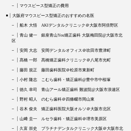
マウスピース型矯正の費用
大阪府マウスピース型矯正のおすすめの名医
船木 大悟 AKIデンタルクリニック＠大阪市阿倍野区
青山 健一 銀座青山You矯正歯科 大阪梅田院@大阪市北
区
安岡 大志 安岡デンタルオフィス＠吹田市豊津町
髙橋 一郎 髙橋矯正歯科クリニック＠八尾市光町
藤田 規正 藤田歯科医院＠松原市東新町
小村 隆志 こむら歯科・矯正歯科@豊中市中桜塚
徳久 幸司 青山アール矯正歯科 難波院@大阪市浪速区
野村 昭人 のむら歯科＠四條畷市岡山東
谷木 俊夫 矯正歯科医院大阪オルソ＠大阪市北区
山﨑 圭一 ルセラ歯科・矯正歯科＠堺市美原区
久富 崇史 プラチナデンタルクリニック大阪＠大阪市北