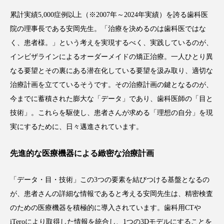
累計実績5,000症例以上（※2007年～2024年実績）を誇る歯科医
院の理事長である安岡先生。「治療を決めるのは歯科医ではな
く、患者様。」という考えを実現するべく、実践しているのが、
インビザラインによるオーダーメイドの矯正治療。一人ひとり異
なる要望とその裏にある潜在化している要望を汲み取り、適切な
治療計画を立てているそうです。その治療計画の鍵となるのが、
今までに蓄積された膨大な「データ」であり、歯科医師の「目と
技術」。これらを駆使し、患者さんが求める「理想の自分」を現
実にするために、日々邁進されています。
先進的な医療機器による緻密な治療計画
「データ・目・技術」この3つの要素を結びつける基盤となるの
が、患者さんの詳細な情報であると考える安岡先生は、精密検査
のための医療機器を積極的に導入されています。歯科用CTや
iTeroにより取得した情報を統合し、1つの3Dモデルにすることを