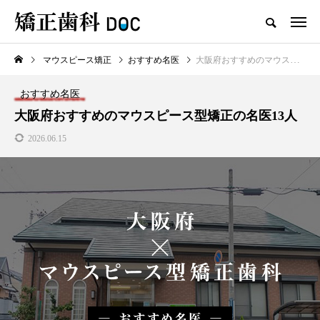
マウスピース矯正
おすすめ名医
大阪府おすすめのマウスピース型矯正の名医13人
TOP
ワイヤー矯正
マウスピース矯正
おすすめ名医
新着記事
大阪府おすすめのマウスピース型矯正の名医13人
2026.06.15
ワイヤー矯正
マウスピース矯正
テスト用_東京都おすすめの矯
マウスピース型矯正治療後に
正歯科の名医28人
保定は必要?リテーナーの装着