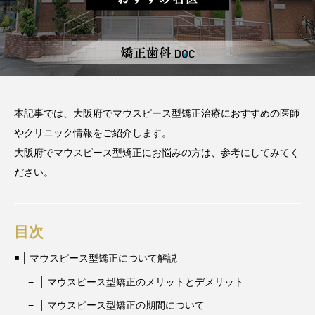
2026.06.12
期間や時間、注意点も解説
2025.12.07
注目のトピック
おすすめ名医一覧
コラム
本記事では、大阪府でマウスピース型矯正治療におすすめの医師
やクリニック情報をご紹介します。
マウスピース矯正
治療
大阪府でマウスピース型矯正にお悩みの方は、参考にしてみてく
ださい。
目次
マウスピース型矯正について解説
マウスピース型矯正のメリットとデメリット
マウスピース型矯正の期間について