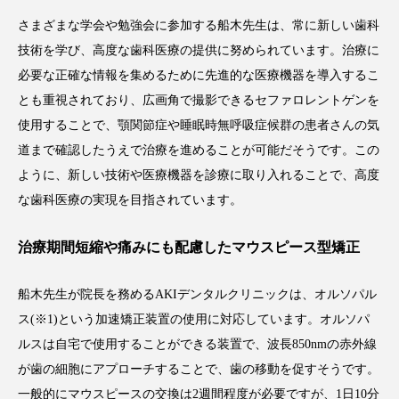
さまざまな学会や勉強会に参加する船木先生は、常に新しい歯科
技術を学び、高度な歯科医療の提供に努められています。治療に
必要な正確な情報を集めるために先進的な医療機器を導入するこ
とも重視されており、広画角で撮影できるセファロレントゲンを
使用することで、顎関節症や睡眠時無呼吸症候群の患者さんの気
道まで確認したうえで治療を進めることが可能だそうです。この
ように、新しい技術や医療機器を診療に取り入れることで、高度
な歯科医療の実現を目指されています。
治療期間短縮や痛みにも配慮したマウスピース型矯正
船木先生が院長を務めるAKIデンタルクリニックは、オルソパル
ス(※1)という加速矯正装置の使用に対応しています。オルソパ
ルスは自宅で使用することができる装置で、波長850nmの赤外線
が歯の細胞にアプローチすることで、歯の移動を促すそうです。
一般的にマウスピースの交換は2週間程度が必要ですが、1日10分