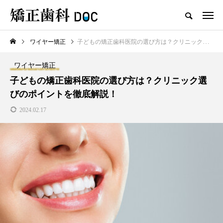
ワイヤー矯正
子どもの矯正歯科医院の選び方は？クリニック選びのポイントを徹底解説！
TOP
ワイヤー矯正
マウスピース矯正
ワイヤー矯正
新着記事
子どもの矯正歯科医院の選び方は？クリニック選
びのポイントを徹底解説！
ワイヤー矯正
マウスピース矯正
2024.02.17
テスト用_東京都おすすめの矯
マウスピース型矯正治療後に
正歯科の名医28人
保定は必要?リテーナーの装着