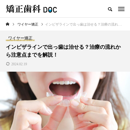
ワイヤー矯正
インビザラインで出っ歯は治せる？治療の流れから注意点までを解説！
TOP
ワイヤー矯正
マウスピース矯正
ワイヤー矯正
新着記事
インビザラインで出っ歯は治せる？治療の流れか
ら注意点までを解説！
ワイヤー矯正
マウスピース矯正
2024.02.19
テスト用_東京都おすすめの矯
マウスピース型矯正治療後に
正歯科の名医28人
保定は必要?リテーナーの装着