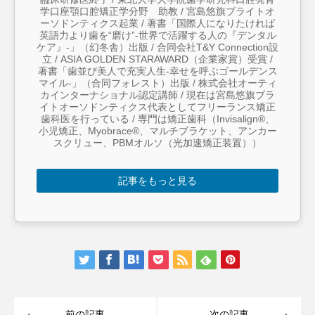
学口座顎口腔矯正学分野 助教 / 宮島悠旗ブライトオ
ーソドンティクス起業 / 著書「国際人になりたければ
英語力より歯を“磨け”-世界で活躍する人の『デンタル
ケア』-」（幻冬舎）出版 / 合同会社T&Y Connection設
立 / ASIA GOLDEN STARAWARD（企業家賞）受賞 /
著書「歯並び美人で充実人生-幸せを呼ぶゴールデンス
マイル-」（合同フォレスト）出版 / 株式会社オーティ
カインターナショナル認定講師 / 現在は宮島悠旗ブラ
イトオーソドンティクス代表としてフリーランス矯正
歯科医を行っている / 専門は矯正歯科（Invisalign®︎、
小児矯正、Myobrace®︎、マルチブラケット、アンカー
スクリュー、PBMオルソ（光加速矯正装置））
記事をもっと見る
前の記事
次の記事