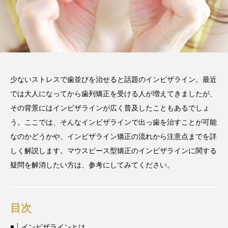
2026.06.12
期間や時間、注意点も解説
2025.12.07
注目のトピック
おすすめ名医一覧
コラム
少ないストレスで歯並びを治せると話題のインビザライン。最近
では大人になってから歯列矯正を受ける人が増えてきましたが、
マウスピース矯正
治療
その背景にはインビザラインが広く普及したこともあるでしょ
う。ここでは、そんなインビザラインで出っ歯を治すことが可能
なのかどうかや、インビザライン矯正の流れから注意点までを詳
しく解説します。マウスピース型矯正のインビザラインに関する
疑問を解消したい方は、参考にしてみてください。
目次
インビザラインとは