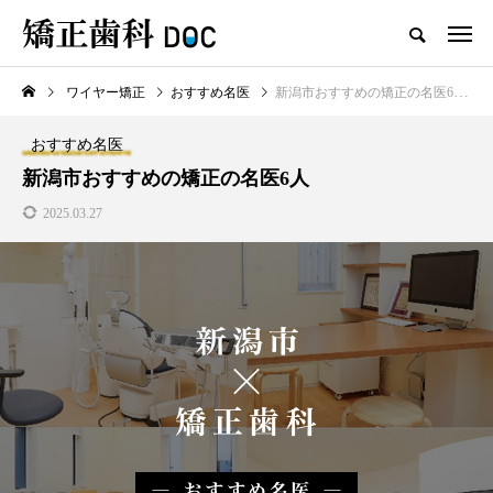
ワイヤー矯正
おすすめ名医
新潟市おすすめの矯正の名医6人
TOP
ワイヤー矯正
マウスピース矯正
おすすめ名医
新着記事
新潟市おすすめの矯正の名医6人
2025.03.27
ワイヤー矯正
マウスピース矯正
テスト用_東京都おすすめの矯
マウスピース型矯正治療後に
正歯科の名医28人
保定は必要?リテーナーの装着