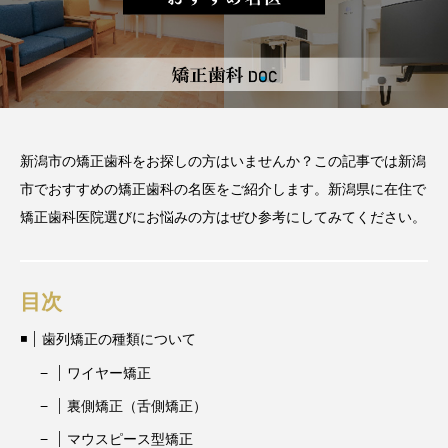
2026.06.12
期間や時間、注意点も解説
2025.12.07
注目のトピック
おすすめ名医一覧
コラム
新潟市の矯正歯科をお探しの方はいませんか？この記事では新潟
市でおすすめの矯正歯科の名医をご紹介します。新潟県に在住で
マウスピース矯正
治療
矯正歯科医院選びにお悩みの方はぜひ参考にしてみてください。
目次
歯列矯正の種類について
ワイヤー矯正
裏側矯正（舌側矯正）
マウスピース型矯正